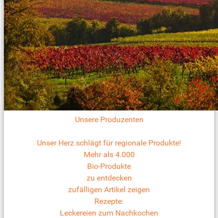
Unsere Produzenten
Unser Herz schlägt für regionale Produkte!
Mehr als 4.000
Bio-Produkte
zu entdecken
zufälligen Artikel zeigen
Rezepte:
Leckereien zum Nachkochen