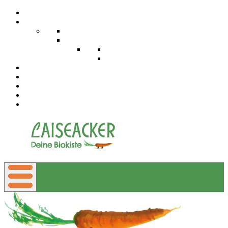
Aktuelles
Allgemein
Back
Rezepte
Back
Biokisten zum Schnupperpreis
BIOKISTE
Mitarbeiter
Lieferanten
Laiseacker
HERKÜNFTE