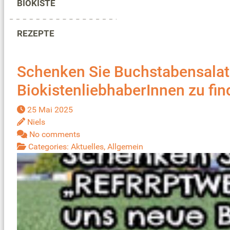
BIOKISTE
REZEPTE
Schenken Sie Buchstabensala
BiokistenliebhaberInnen zu fi
25 Mai 2025
Niels
No comments
Categories:
Aktuelles
,
Allgemein