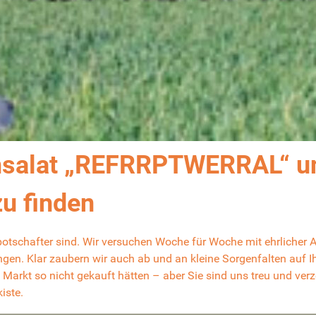
salat „REFRRPTWERRAL“ und
zu finden
botschafter sind. Wir versuchen Woche für Woche mit ehrlicher 
ngen. Klar zaubern wir auch ab und an kleine Sorgenfalten auf Ih
m Markt so nicht gekauft hätten – aber Sie sind uns treu und ver
iste.