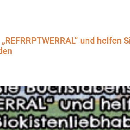
t „REFRRPTWERRAL“ und helfen S
nden