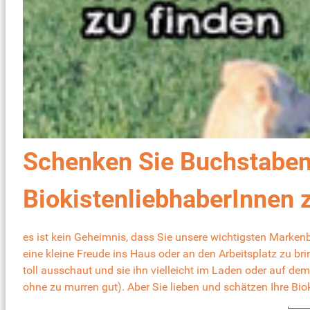
Schenken Sie Buchstaben
BiokistenliebhaberInnen 
es ist kein Geheimnis, dass Sie unsere wichtigsten Marken
eine kleine Freude ins Haus oder an den Arbeitsplatz zu bri
toll ausschaut und sie ihn vielleicht im Laden oder auf de
ohne zu murren gut). Aber Sie lieben und schätzen Ihre Biok