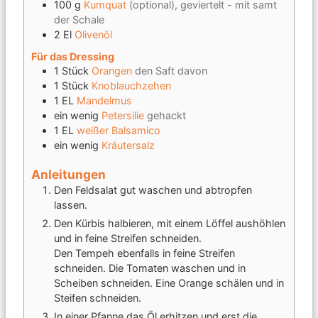
100
g
Kumquat
(optional), geviertelt - mit samt
der Schale
2
El
Olivenöl
Für das Dressing
1
Stück
Orangen
den Saft davon
1
Stück
Knoblauchzehen
1
EL
Mandelmus
ein wenig
Petersilie
gehackt
1
EL
weißer Balsamico
ein wenig
Kräutersalz
Anleitungen
Den Feldsalat gut waschen und abtropfen
lassen.
Den Kürbis halbieren, mit einem Löffel aushöhlen
und in feine Streifen schneiden.
Den Tempeh ebenfalls in feine Streifen
schneiden. Die Tomaten waschen und in
Scheiben schneiden. Eine Orange schälen und in
Steifen schneiden.
In einer Pfanne das Öl erhitzen und erst die