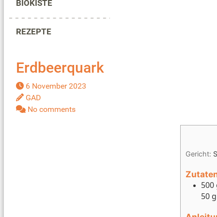
BIOKISTE
REZEPTE
Erdbeerquark
6 November 2023
Er
GAD
No comments
Gericht:
S
Zutate
500 
50 g
Anleit