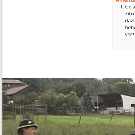
Gela
Zitr
daz
heb
verz