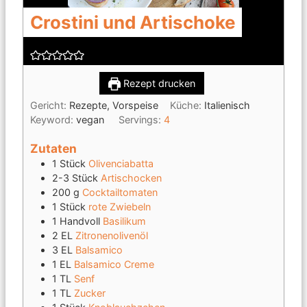
Crostini und Artischoke
Rezept drucken
Gericht:
Rezepte, Vorspeise
Küche:
Italienisch
Keyword:
vegan
Servings:
4
Zutaten
1
Stück
Olivenciabatta
2-3
Stück
Artischocken
200
g
Cocktailtomaten
1
Stück
rote Zwiebeln
1
Handvoll
Basilikum
2
EL
Zitronenolivenöl
3
EL
Balsamico
1
EL
Balsamico Creme
1
TL
Senf
1
TL
Zucker