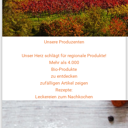
Unsere Produzenten
Unser Herz schlägt für regionale Produkte!
Mehr als 4.000
Bio-Produkte
zu entdecken
zufälligen Artikel zeigen
Rezepte:
Leckereien zum Nachkochen