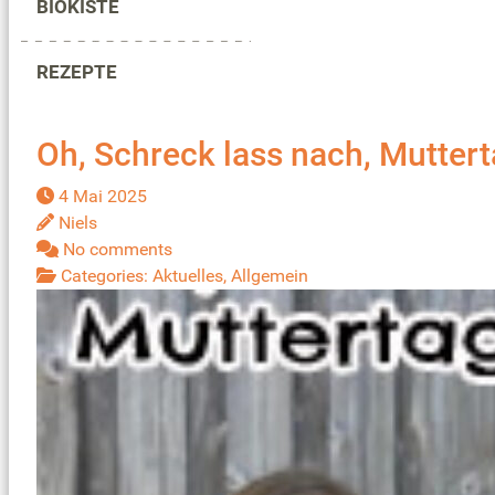
BIOKISTE
REZEPTE
Oh, Schreck lass nach, Muttert
4 Mai 2025
Niels
No comments
Categories:
Aktuelles
,
Allgemein