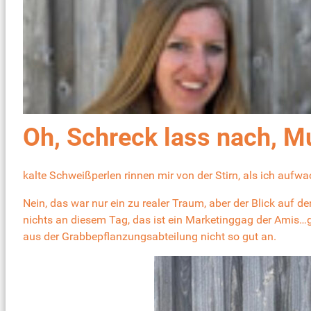
Oh, Schreck lass nach, Mu
kalte Schweißperlen rinnen mir von der Stirn, als ich auf
Nein, das war nur ein zu realer Traum, aber der Blick auf
nichts an diesem Tag, das ist ein Marketinggag der Amis…
aus der Grabbepflanzungsabteilung nicht so gut an.