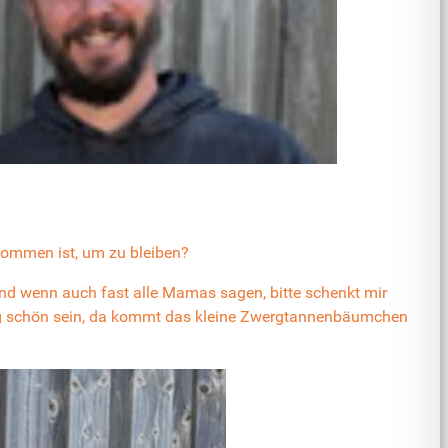
ekommen ist, um zu bleiben?
und wenn auch fast alle Mamas sagen, bitte schenkt mir
enig schön sein, da kommt das kleine Zwergtannenbäumchen