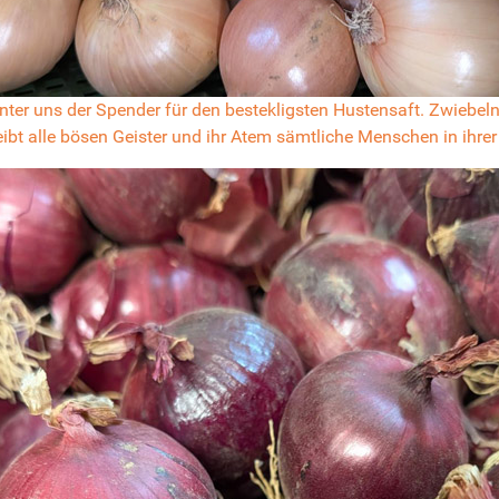
r uns der Spender für den bestekligsten Hustensaft. Zwiebeln z
treibt alle bösen Geister und ihr Atem sämtliche Menschen in ihr