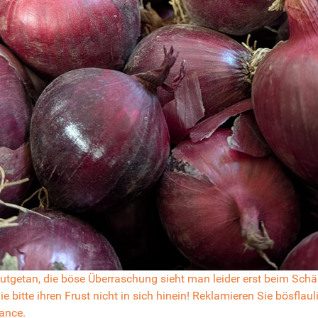
 gutgetan, die böse Überraschung sieht man leider erst beim Sc
ie bitte ihren Frust nicht in sich hinein! Reklamieren Sie bösflau
ance.