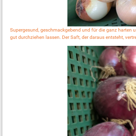
Supergesund, geschmackgebend und für die ganz harten unte
gut durchziehen lassen. Der Saft, der daraus entsteht, ver