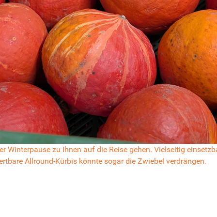
r Winterpause zu Ihnen auf die Reise gehen. Vielseitig einsetz
rtbare Allround-Kürbis könnte sogar die Zwiebel verdrängen.