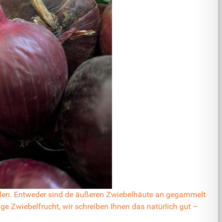
hälen. Entweder sind de äußeren Zwiebelhäute an gegammelt
lige Zwiebelfrucht, wir schreiben Ihnen das natürlich gut –