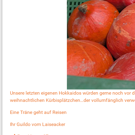
Unsere letzten eigenen Hokkaidos würden gerne noch vor de
weihnachtlichen Kürbisplätzchen…der vollumfänglich verwe
Eine Träne geht auf Reisen
Ihr Guildo vom Laiseacker