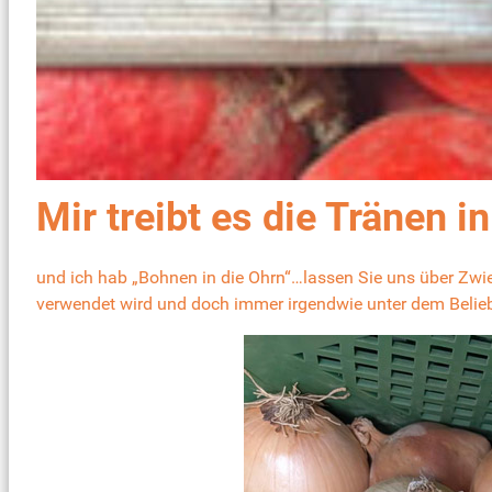
Mir treibt es die Tränen i
und ich hab „Bohnen in die Ohrn“…lassen Sie uns über
Zwi
verwendet wird und doch immer irgendwie unter dem Beliebth