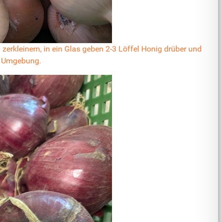
erkleinern, in ein Glas geben 2-3 Löffel
Honig
drüber und
er Umgebung.