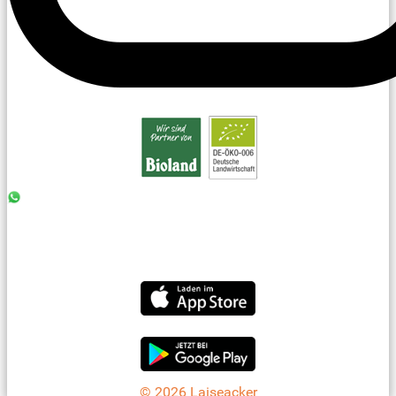
0176 - 99 85 75 11
07042 - 8 18 73
info@laiseacker.de
Jetzt die Laiseacker-App downloaden
© 2026 Laiseacker