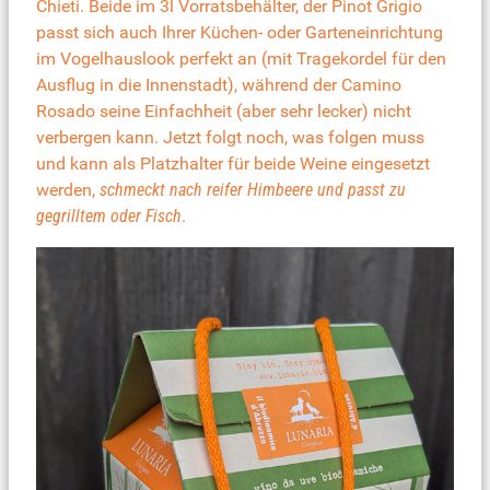
Chieti
. Beide im 3l Vorratsbehälter, der
Pinot Grigio
passt sich auch Ihrer Küchen- oder Garteneinrichtung
im Vogelhauslook perfekt an (mit Tragekordel für den
Ausflug in die Innenstadt), während der
Camino
Rosado
seine Einfachheit (aber sehr lecker) nicht
verbergen kann. Jetzt folgt noch, was folgen muss
und kann als Platzhalter für beide Weine eingesetzt
werden,
schmeckt nach reifer Himbeere und passt zu
gegrilltem oder Fisch
.