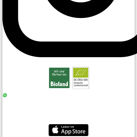
0176 - 99 85 75 11
07042 - 8 18 73
info@laiseacker.de
Jetzt die Laiseacker-App downloaden