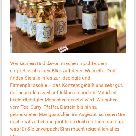
Wer sich ein Bild davon machen möchte, dem
empfehle ich einen Blick auf deren Webseite. Dort
finden Sie alle Infos zur Ideologie und
Firmenphilosohie – das Konzept gefällt uns sehr gut,
mir besonders weil auf Inklusion und die Mitarbeit
beeinträchtigter Menschen gesetzt wird. Wir haben
vom Tee, Curry, Pfeffer, Datteln bis hin zu
getrockneten Mangostücken im Angebot, schauen Sie
doch mal vorbei und probieren doch einfach mal das,
was für Sie unverpackt Sinn macht (eigentlich alles