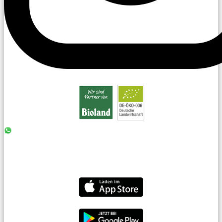
0176 - 99 85 75 11
07042 - 8 18 73
info@laiseacker.de
Jetzt die Laiseacker-App downloaden