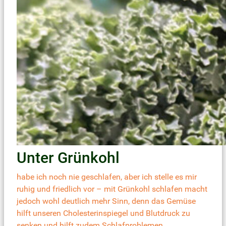
Unter Grünkohl
habe ich noch nie geschlafen, aber ich stelle es mir
ruhig und friedlich vor – mit Grünkohl schlafen macht
jedoch wohl deutlich mehr Sinn, denn das Gemüse
hilft unseren Cholesterinspiegel und Blutdruck zu
senken und hilft zudem Schlafproblemen