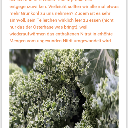
entgegenzuwirken. Vielleicht sollten wir alle mal etwas
mehr Grünkohl zu uns nehmen? Zudem ist es sehr
sinnvoll, sein Tellerchen wirklich leer zu essen (nicht
nur das der Osterhase was bringt), weil
wiederaufwärmen das enthaltenen Nitrat in erhöhte
Mengen vom ungesunden Nitrit umgewandelt wird.