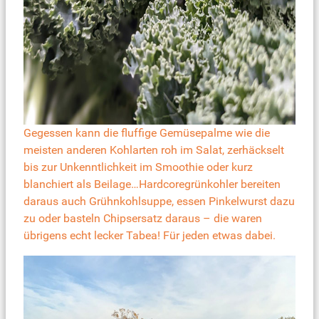
Gegessen kann die fluffige Gemüsepalme wie die
meisten anderen Kohlarten roh im Salat, zerhäckselt
bis zur Unkenntlichkeit im Smoothie oder kurz
blanchiert als Beilage…Hardcoregrünkohler bereiten
daraus auch Grühnkohlsuppe, essen Pinkelwurst dazu
zu oder basteln Chipsersatz daraus – die waren
übrigens echt lecker Tabea! Für jeden etwas dabei.