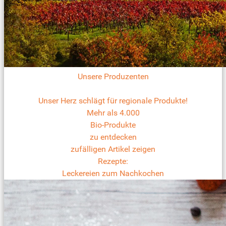
Unsere Produzenten
Unser Herz schlägt für regionale Produkte!
Mehr als 4.000
Bio-Produkte
zu entdecken
zufälligen Artikel zeigen
Rezepte:
Leckereien zum Nachkochen