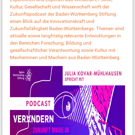
Kultur, Gesellschaft und Wissenschaft wirft der
Zukunftspodcast der Baden-Württemberg Stiftung
einen Blick auf die Innovationskraft und
Zukunftsfähigkeit Baden-Württembergs. Themen sind
aktuelle sowie langfristig relevante Entwicklungen in
den Bereichen Forschung, Bildung und
gesellschaftlicher Verantwortung sowie Kultur mit
Macherinnen und Machern aus Baden-Württemberg.