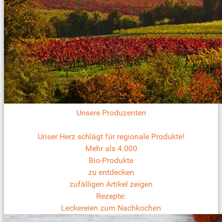
Unsere Produzenten
Unser Herz schlägt für regionale Produkte!
Mehr als 4.000
Bio-Produkte
zu entdecken
zufälligen Artikel zeigen
Rezepte:
Leckereien zum Nachkochen