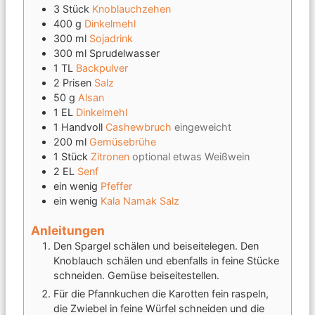
3
Stück
Knoblauchzehen
400
g
Dinkelmehl
300
ml
Sojadrink
300
ml
Sprudelwasser
1
TL
Backpulver
2
Prisen
Salz
50
g
Alsan
1
EL
Dinkelmehl
1
Handvoll
Cashewbruch
eingeweicht
200
ml
Gemüsebrühe
1
Stück
Zitronen
optional etwas Weißwein
2
EL
Senf
ein wenig
Pfeffer
ein wenig
Kala Namak Salz
Anleitungen
Den Spargel schälen und beiseitelegen. Den
Knoblauch schälen und ebenfalls in feine Stücke
schneiden. Gemüse beiseitestellen.
Für die Pfannkuchen die Karotten fein raspeln,
die Zwiebel in feine Würfel schneiden und die