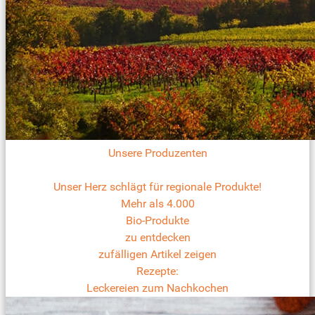
Unsere Produzenten
Unser Herz schlägt für regionale Produkte!
Mehr als 4.000
Bio-Produkte
zu entdecken
zufälligen Artikel zeigen
Rezepte:
Leckereien zum Nachkochen