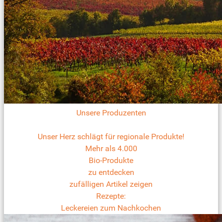
Unsere Produzenten
Unser Herz schlägt für regionale Produkte!
Mehr als 4.000
Bio-Produkte
zu entdecken
zufälligen Artikel zeigen
Rezepte:
Leckereien zum Nachkochen