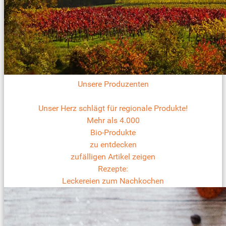
Unsere Produzenten
Unser Herz schlägt für regionale Produkte!
Mehr als 4.000
Bio-Produkte
zu entdecken
zufälligen Artikel zeigen
Rezepte:
Leckereien zum Nachkochen