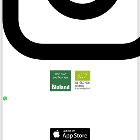
0176 - 99 85 75 11
07042 - 8 18 73
info@laiseacker.de
Jetzt die Laiseacker-App downloaden