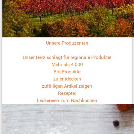
Unsere Produzenten
Unser Herz schlägt für regionale Produkte!
Mehr als 4.000
Bio-Produkte
zu entdecken
zufälligen Artikel zeigen
Rezepte:
Leckereien zum Nachkochen