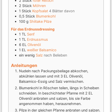
2
Stück
roter Rettich
2
Stück
Möhren
1
Stück
Kopfsalat
4 Blätter davon
0,5
Stück
Blumenkohl
100
g
Shiitake Pilze
Für das Erdnussdressing
1
TL
Senf
1
TL
Erdnussmus
6
EL
Olivenöl
1
EL
weißer Balsamico
ein wenig
Salz
nach Belieben
Anleitungen
Nudeln nach Packungsbeilage abkochen,
abkühlen lassen und mit 3 EL Olivenöl,
Balsamico-Essig und Salz vermischen.
Blumenkohl in Röschen teilen, längs in Scheiben
schneiden. In beschichteter Pfanne mit 2 EL
Olivenöl anbraten und salzen, bis sie Farbe
angenommen haben, herausnehmen.
Pilze in der gleichen Pfanne anbraten und salzen.