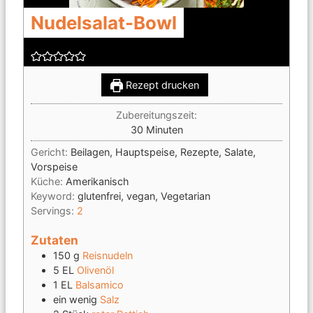
Nudelsalat-Bowl
Rezept drucken
Zubereitungszeit:
Minuten
30
Minuten
Gericht:
Beilagen, Hauptspeise, Rezepte, Salate,
Vorspeise
Küche:
Amerikanisch
Keyword:
glutenfrei, vegan, Vegetarian
Servings:
2
Zutaten
150
g
Reisnudeln
5
EL
Olivenöl
1
EL
Balsamico
ein wenig
Salz