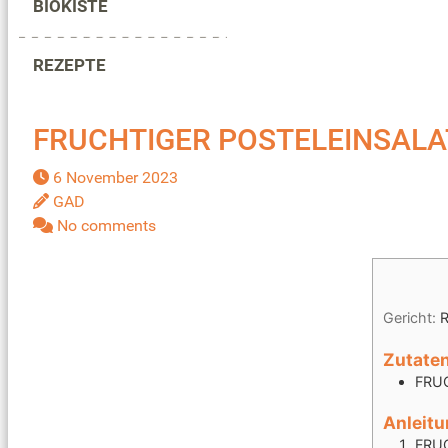
BIOKISTE
REZEPTE
FRUCHTIGER POSTELEINSALAT
6 November 2023
FR
GAD
No comments
Gericht:
R
Zutate
FRU
Anleit
FRU