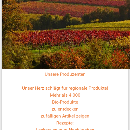
Unsere Produzenten
Unser Herz schlägt für regionale Produkte!
Mehr als 4.000
Bio-Produkte
zu entdecken
zufälligen Artikel zeigen
Rezepte:
Leckereien zum Nachkochen