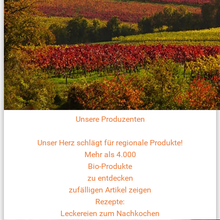
Unsere Produzenten
Unser Herz schlägt für regionale Produkte!
Mehr als 4.000
Bio-Produkte
zu entdecken
zufälligen Artikel zeigen
Rezepte:
Leckereien zum Nachkochen