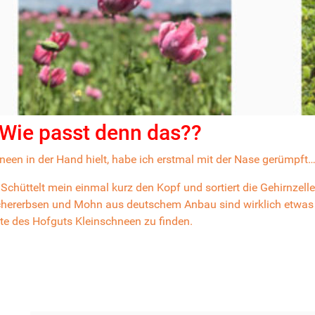
 Wie passt denn das??
hneen
in der Hand hielt, habe ich erstmal mit der Nase gerümpft
chüttelt mein einmal kurz den Kopf und sortiert die Gehirnzell
chererbsen und Mohn aus deutschem Anbau sind wirklich etwas 
te des Hofguts Kleinschneen
zu finden.