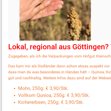
Lokal, regional aus Göttingen?
Zugegeben, als ich die Verpackungen vom
Hofgut Kleinsc
Das kam mir als Südländer dann schon etwas suspekt vor. S
dass man da was besonderes in Händen hält – Quinoa, Ki
gut und nachhaltig. Weitere Infos dazu sind auf der
Websei
Mohn, 250g: € 3,90/Stk
.
Vollkorn Qunioa, 250g: € 3,90/Stk.
Kichererbsen, 250g: € 3,90/Stk.