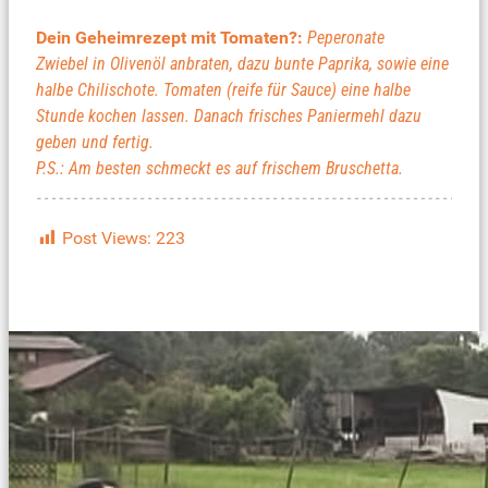
Dein Geheimrezept mit Tomaten?:
Peperonate
Zwiebel in Olivenöl anbraten, dazu bunte Paprika, sowie eine
halbe Chilischote. Tomaten (reife für Sauce) eine halbe
Stunde kochen lassen. Danach frisches Paniermehl dazu
geben und fertig.
P.S.: Am besten schmeckt es auf frischem Bruschetta.
Post Views:
223