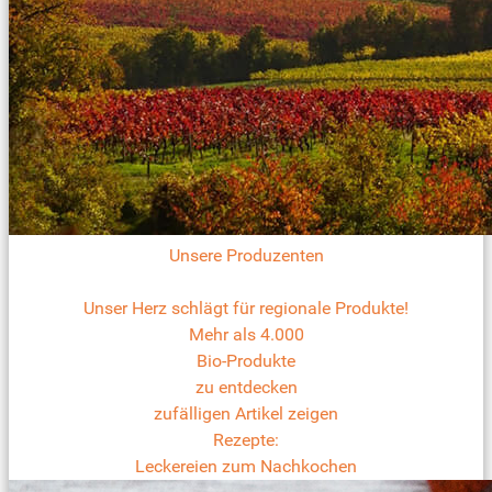
Unsere Produzenten
Unser Herz schlägt für regionale Produkte!
Mehr als 4.000
Bio-Produkte
zu entdecken
zufälligen Artikel zeigen
Rezepte:
Leckereien zum Nachkochen