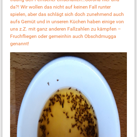
da?! Wir wollen das nicht auf keinen Fall runter
spielen, aber das schlägt sich doch zunehmend auch
aufs Gemüt und in unseren Küchen haben einige von
uns z.Z. mit ganz anderen Fallzahlen zu kämpfen –
Fruchfliegen oder gemeinhin auch Obschdmugga
genannt!