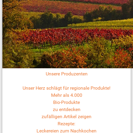
Unsere Produzenten
Unser Herz schlägt für regionale Produkte!
Mehr als 4.000
Bio-Produkte
zu entdecken
zufälligen Artikel zeigen
Rezepte:
Leckereien zum Nachkochen