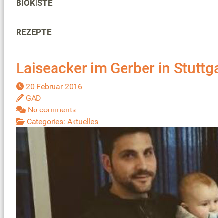
BIOKISTE
REZEPTE
Laiseacker im Gerber in Stuttg
20 Februar 2016
GAD
No comments
Categories:
Aktuelles