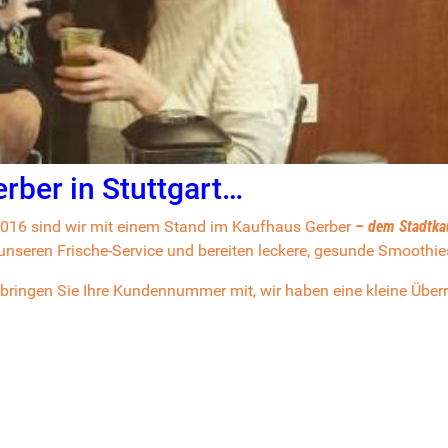
rber in Stuttgart…
016 sind wir mit einem Stand im Kaufhaus Gerber
– dem Stadtkau
r unseren Frische-Service und bereiten leckere, gesunde Smoothie
bringen Sie Ihre Kundennummer mit, wir haben eine kleine Überr