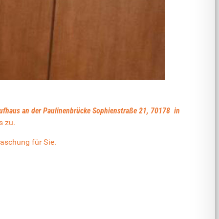
fhaus an der Paulinenbrücke Sophienstraße 21, 70178 in
s zu.
aschung für Sie.