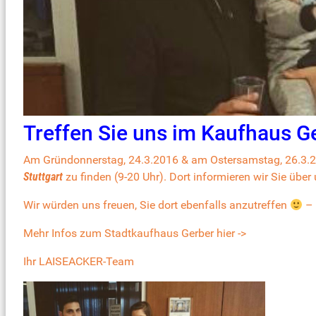
Treffen Sie uns im Kaufhaus Ge
Am Gründonnerstag, 24.3.2016 & am Ostersamstag, 26.3.2
Stuttgart
zu finden (9-20 Uhr). Dort informieren wir Sie übe
Wir würden uns freuen, Sie dort ebenfalls anzutreffen
– 
Mehr Infos zum Stadtkaufhaus Gerber hier ->
Ihr LAISEACKER-Team