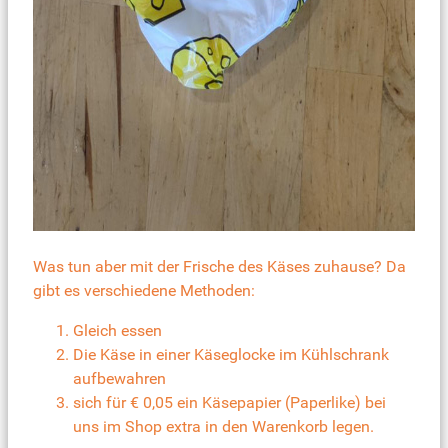
Was tun aber mit der Frische des Käses zuhause? Da
gibt es verschiedene Methoden:
Gleich essen
Die Käse in einer Käseglocke im Kühlschrank
aufbewahren
sich für € 0,05 ein Käsepapier (Paperlike) bei
uns im Shop extra in den Warenkorb legen
.