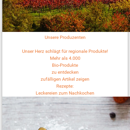
Unsere Produzenten
Unser Herz schlägt für regionale Produkte!
Mehr als 4.000
Bio-Produkte
zu entdecken
zufälligen Artikel zeigen
Rezepte:
Leckereien zum Nachkochen