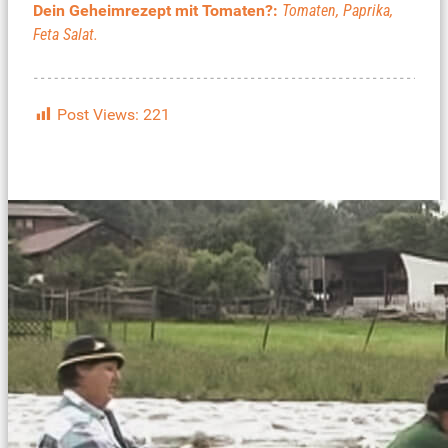
Dein Geheimrezept mit Tomaten?:
Tomaten, Paprika,
Feta Salat.
Post Views:
221