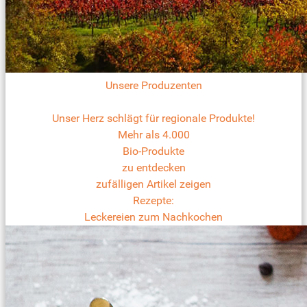
Unsere Produzenten
Unser Herz schlägt für regionale Produkte!
Mehr als 4.000
Bio-Produkte
zu entdecken
zufälligen Artikel zeigen
Rezepte:
Leckereien zum Nachkochen