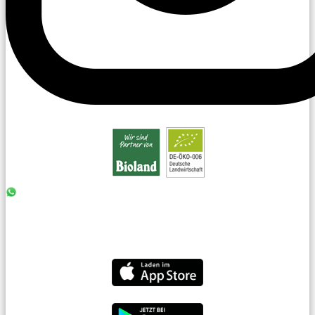
0176 - 99 85 75 11
07042 - 8 18 73
info@laiseacker.de
Jetzt die Laiseacker-App downloaden