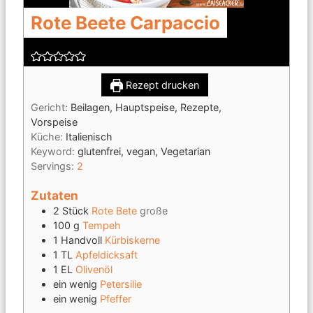
Rote Beete Carpaccio
Rezept drucken
Gericht:
Beilagen, Hauptspeise, Rezepte,
Vorspeise
Küche:
Italienisch
Keyword:
glutenfrei, vegan, Vegetarian
Servings:
2
Zutaten
2
Stück
Rote Bete
große
100
g
Tempeh
1
Handvoll
Kürbiskerne
1
TL
Apfeldicksaft
1
EL
Olivenöl
ein wenig
Petersilie
ein wenig
Pfeffer