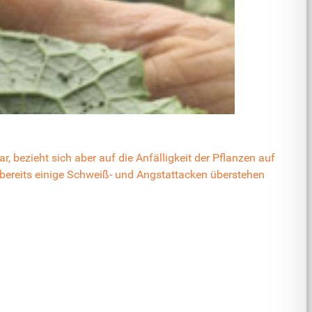
, bezieht sich aber auf die Anfälligkeit der Pflanzen auf
r bereits einige Schweiß- und Angstattacken überstehen