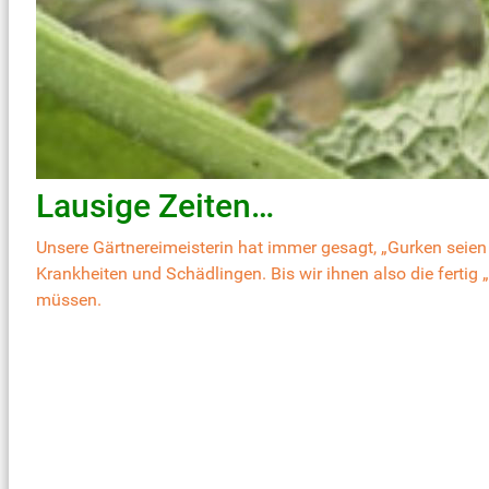
Lausige Zeiten…
Unsere Gärtnereimeisterin hat immer gesagt, „Gurken seien w
Krankheiten und Schädlingen. Bis wir ihnen also die fertig
müssen.