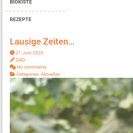
BIOKISTE
REZEPTE
Lausige Zeiten…
21 Juni 2020
GAD
No comments
Categories:
Aktuelles