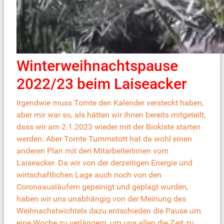
Winterweihnachtspause
2022/23 beim Laiseacker
Irgendwie muss Tomte den Kalender versteckt haben,
aber mir war so, als hätten wir ihnen bereits mitgeteilt,
dass wir am 2.1.2023 wieder mit der Biokiste starten
werden. Aber Tomte Tummetott hat da wohl einen
anderen Plan mit den MitarbeiterInnen vom
Laiseacker. Da wir von der derzeitigen Energie und
wirtschaftlichen Lage auch noch von den
Coronaausläufern gepeinigt und geplagt wurden,
haben wir uns unabhängig von der Meinung des
Weihnachstwichtels dazu entschieden die Pause um
eine Woche zu verlängern, um uns allen die Zeit zu