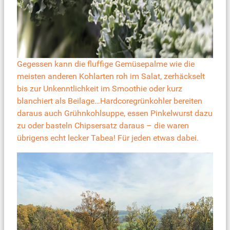
Gegessen kann die fluffige Gemüsepalme wie die
meisten anderen Kohlarten roh im Salat, zerhäckselt
bis zur Unkenntlichkeit im Smoothie oder kurz
blanchiert als Beilage…Hardcoregrünkohler bereiten
daraus auch Grühnkohlsuppe, essen Pinkelwurst dazu
zu oder basteln Chipsersatz daraus – die waren
übrigens echt lecker Tabea! Für jeden etwas dabei.