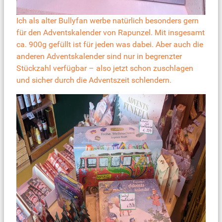
Ich als alter Bullyfan werbe natürlich besonders gern
für den
Adventskalender von Rapunzel
. Mit insgesamt
ca. 900g gefüllt ist für jeden was dabei. Aber auch die
anderen Adventskalender sind nur in begrenzter
Stückzahl verfügbar – also jetzt schon zuschlagen
und sicher durch die Adventszeit schlendern.