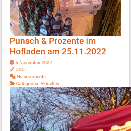
Punsch & Prozente im
Hofladen am 25.11.2022
5 November 2022
GAD
No comments
Categories:
Aktuelles