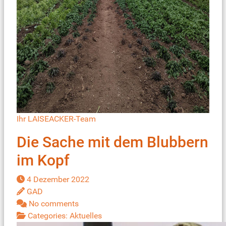
Ihr LAISEACKER-Team
Die Sache mit dem Blubbern
im Kopf
4 Dezember 2022
GAD
No comments
Categories:
Aktuelles