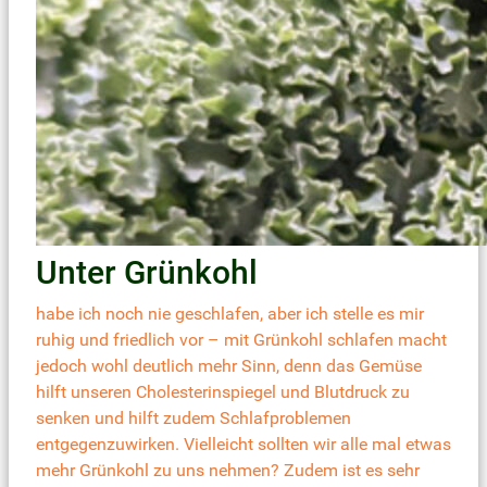
Unter Grünkohl
habe ich noch nie geschlafen, aber ich stelle es mir
ruhig und friedlich vor – mit Grünkohl schlafen macht
jedoch wohl deutlich mehr Sinn, denn das Gemüse
hilft unseren Cholesterinspiegel und Blutdruck zu
senken und hilft zudem Schlafproblemen
entgegenzuwirken. Vielleicht sollten wir alle mal etwas
mehr Grünkohl zu uns nehmen? Zudem ist es sehr