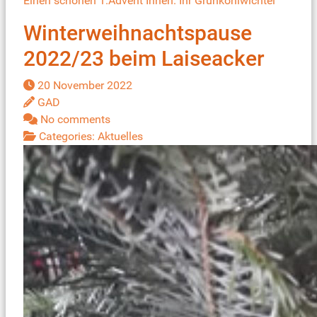
Einen schönen 1.Advent Ihnen. Ihr Grünkohlwichtel
Winterweihnachtspause
2022/23 beim Laiseacker
20 November 2022
GAD
No comments
Categories:
Aktuelles