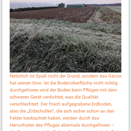
Natürlich ist Spaß nicht der Grund, sondern das Ganze
hat seinen Sinn. Ist die Bodenoberfläche nicht richtig
durchgefroren wird der Boden beim Pflügen mit dem
schweren Gerät verdichtet, was die Qualität
verschlechtert. Der frisch aufgegrabene Erdboden,
also die „Erdschollen“, die sich sicher schon an den
Felder beobachtet haben, werden durch das
Hervorholen des Pfluges abermals durchgefroren –