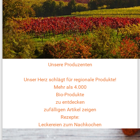
Unsere Produzenten
Unser Herz schlägt für regionale Produkte!
Mehr als 4.000
Bio-Produkte
zu entdecken
zufälligen Artikel zeigen
Rezepte:
Leckereien zum Nachkochen