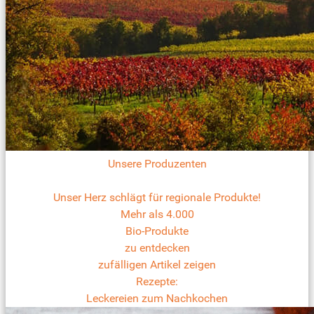
Unsere Produzenten
Unser Herz schlägt für regionale Produkte!
Mehr als 4.000
Bio-Produkte
zu entdecken
zufälligen Artikel zeigen
Rezepte:
Leckereien zum Nachkochen