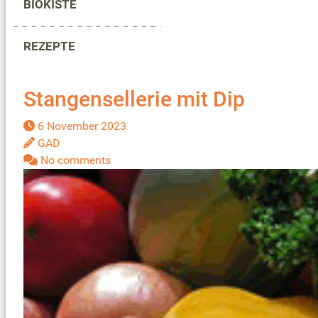
BIOKISTE
REZEPTE
Stangensellerie mit Dip
6 November 2023
GAD
No comments