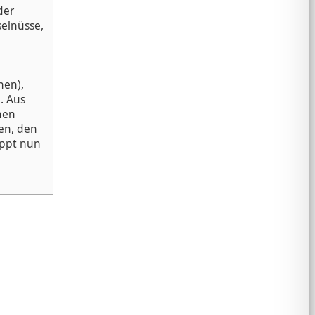
der
elnüsse,
nen),
. Aus
nen
gen, den
ippt nun