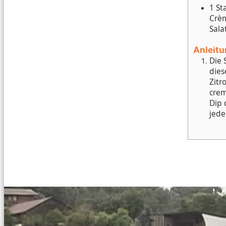
1 St
Crèm
Sala
Anleit
Die 
dies
Zitr
crem
Dip 
jede