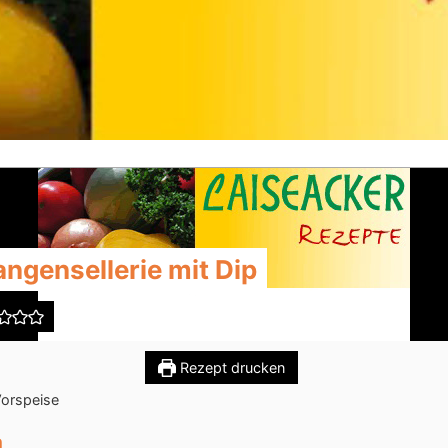
angensellerie mit Dip
Rezept drucken
orspeise
n