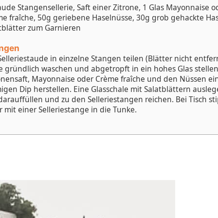
aude Stangensellerie, Saft einer Zitrone, 1 Glas Mayonnaise o
e fraîche, 50g geriebene Haselnüsse, 30g grob gehackte Has
tblätter zum Garnieren
ungen
Selleriestaude in einzelne Stangen teilen (Blätter nicht entfer
e gründlich waschen und abgetropft in ein hohes Glas stellen
onensaft, Mayonnaise oder Crème fraîche und den Nüssen ei
igen Dip herstellen. Eine Glasschale mit Salatblättern ausle
darauffüllen und zu den Selleriestangen reichen. Bei Tisch st
r mit einer Selleriestange in die Tunke.