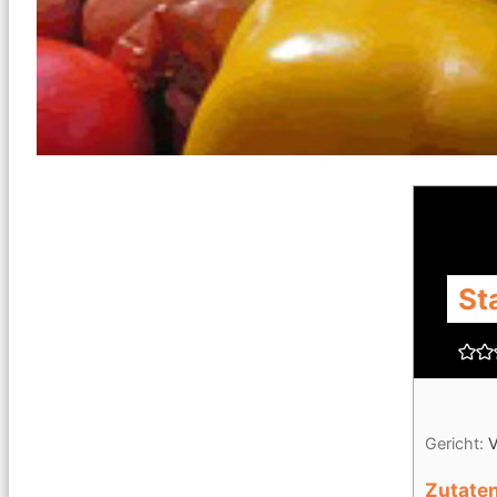
St
Gericht:
V
Zutate