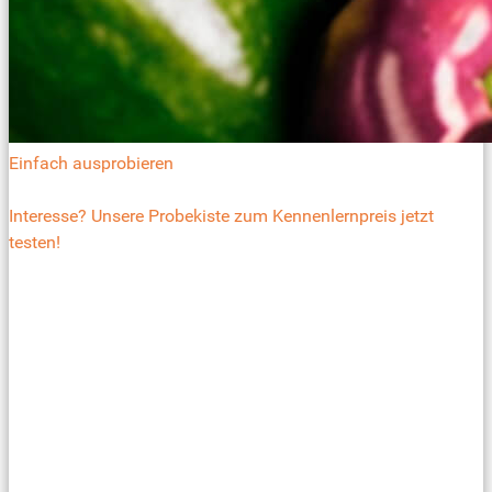
Einfach ausprobieren
Interesse? Unsere Probekiste zum Kennenlernpreis jetzt
testen!