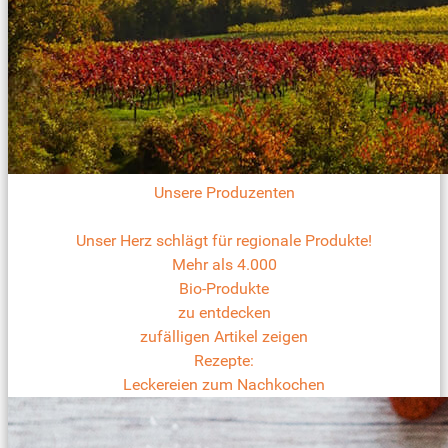
Unsere Produzenten
Unser Herz schlägt für regionale Produkte!
Mehr als 4.000
Bio-Produkte
zu entdecken
zufälligen Artikel zeigen
Rezepte:
Leckereien zum Nachkochen