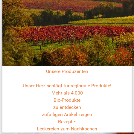
Unsere Produzenten
Unser Herz schlägt für regionale Produkte!
Mehr als 4.000
Bio-Produkte
zu entdecken
zufälligen Artikel zeigen
Rezepte:
Leckereien zum Nachkochen