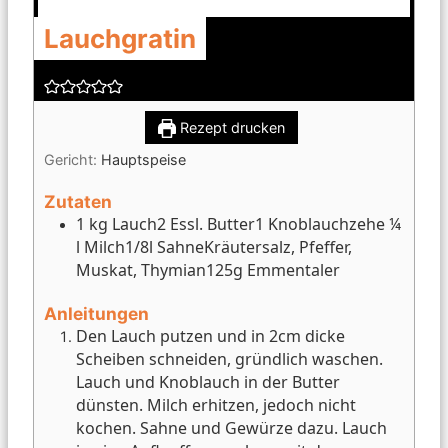
Lauchgratin
Rezept drucken
Gericht:
Hauptspeise
Zutaten
1 kg Lauch
2 Essl. Butter
1 Knoblauchzehe
¼
l Milch
1/8l Sahne
Kräutersalz, Pfeffer,
Muskat, Thymian
125g Emmentaler
Anleitungen
Den Lauch putzen und in 2cm dicke
Scheiben schneiden, gründlich waschen.
Lauch und Knoblauch in der Butter
dünsten. Milch erhitzen, jedoch nicht
kochen. Sahne und Gewürze dazu. Lauch