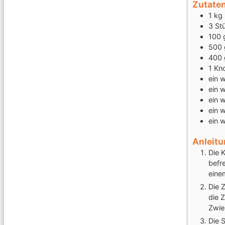
Zutate
1
kg
3
St
100
500
400
1
Kno
ein 
ein 
ein 
ein 
ein 
Anleit
Die 
befr
eine
Die 
die 
Zwie
Die 