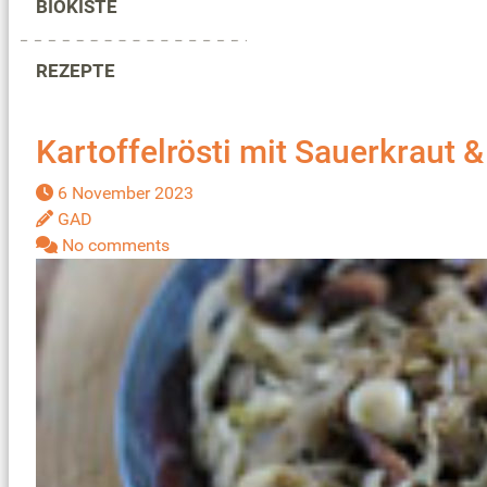
BIOKISTE
REZEPTE
Kartoffelrösti mit Sauerkraut
6 November 2023
GAD
No comments