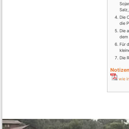
Soja
Salz
Die 
die 
Die 
dem 
Für 
klei
Die 
Notize
wie i