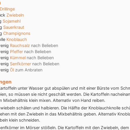
n
Drillinge
ück
Zwiebeln
g
Sojamehl
g
Sauerkraut
g
Champignons
lle
Knoblauch
wenig
Rauchsalz
nach Belieben
wenig
Pfeffer
nach Belieben
wenig
Kümmel
nach Belieben
wenig
Senfkörner
nach Belieben
wenig
Öl
zum Anbraten
ungen
Kartoffeln unter Wasser gut abspülen und mit einer Bürste vom Sch
eien, so müssen sie nicht geschält werden. Die Kartoffeln nacheinan
m Mixbehältnis klein mixen. Alternativ von Hand reiben.
Zwiebeln schälen und halbieren. Die Hälfte der Knoblauchknolle sch
Zehen mit den Zwiebeln in das Mixbehältnis geben. Alternativ Knob
beln klein schneiden.
Senfkörner im Mörser stößeln. Die Kartoffeln mit den Zwiebeln, dem