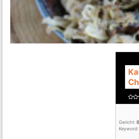
Ka
Ch
Gericht:
B
Keyword