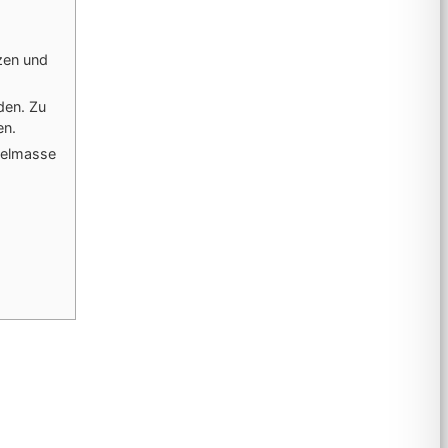
zen und
den. Zu
en.
ffelmasse