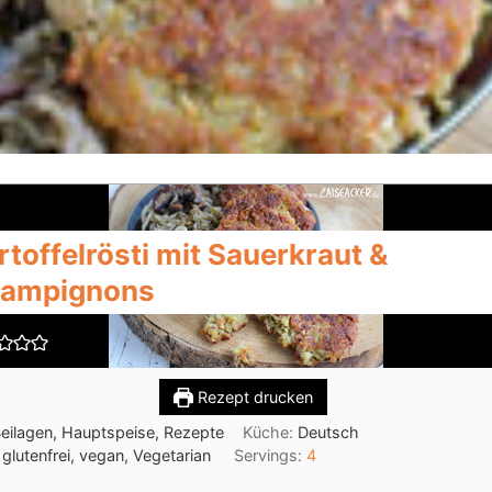
rtoffelrösti mit Sauerkraut &
ampignons
Rezept drucken
eilagen, Hauptspeise, Rezepte
Küche:
Deutsch
:
glutenfrei, vegan, Vegetarian
Servings:
4