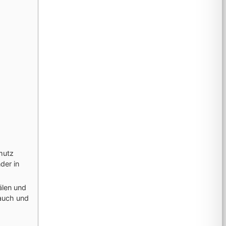
mutz
der in
älen und
lauch und