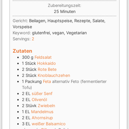
Zubereitungszeit:
Minuten
25
Minuten
Gericht:
Beilagen, Hauptspeise, Rezepte, Salate,
Vorspeise
Keyword:
glutenfrei, vegan, Vegetarian
Servings:
2
Zutaten
300
g
Feldsalat
1
Stück
Hokkaido
2
Stück
Rote Bete
2
Stück
Knoblauchzehen
1
Packung
Feta
alternativ Feto (fermentierter
Tofu)
2
EL
süßer Senf
2
EL
Olivenöl
2
Stüvk
Zwiebeln
1
EL
Mandelmus
2
EL
Ahornsirup
3
EL
weißer Balsamico