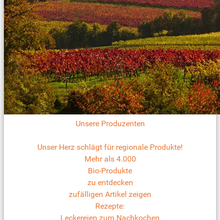
Unsere Produzenten
Unser Herz schlägt für regionale Produkte!
Mehr als 4.000
Bio-Produkte
zu entdecken
zufälligen Artikel zeigen
Rezepte:
Leckereien zum Nachkochen